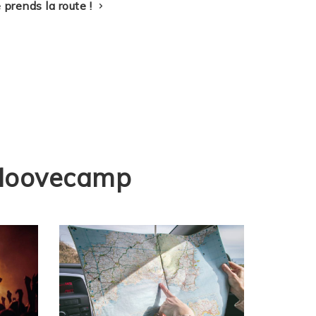
e prends la route !
c Moovecamp