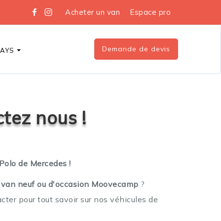
Acheter un van
Espace pro
Demande de devis
DAYS
ctez nous !
Polo de Mercedes !
n van neuf ou d'occasion Moovecamp
?
cter pour tout savoir sur nos véhicules de