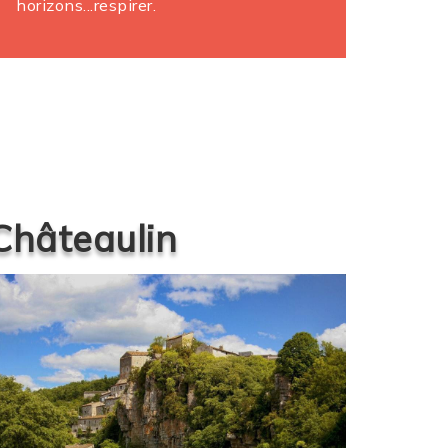
horizons...respirer.
 Châteaulin