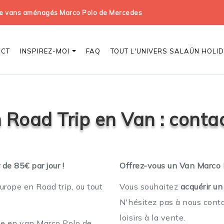
 de vans aménagés Marco Polo de Mercedes
ACT
INSPIREZ-MOI
FAQ
TOUT L'UNIVERS SALAÜN HOLI
 Road Trip en Van : conta
de 85€ par jour !
Offrez-vous un Van Marco 
Europe en Road trip, ou tout
Vous souhaitez
acquérir u
N'hésitez pas à nous conta
loisirs à la vente.
de en van Marco Polo de