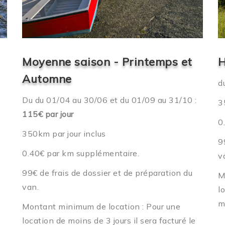
Moyenne saison - Printemps et
H
Automne
d
Du du 01/04 au 30/06 et du 01/09 au 31/10 :
3
115€ par jour
0
350km par jour inclus
9
0.40€ par km supplémentaire.
v
99€ de frais de dossier et de préparation du
M
van.
l
m
Montant minimum de location : Pour une
location de moins de 3 jours il sera facturé le