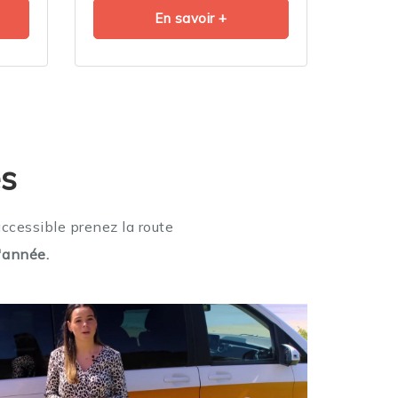
En savoir +
es
accessible prenez la route
l'année
.