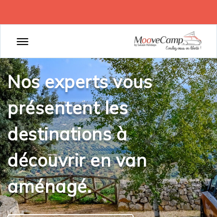
Nos experts vous
présentent les
destinations à
découvrir en van
aménagé.