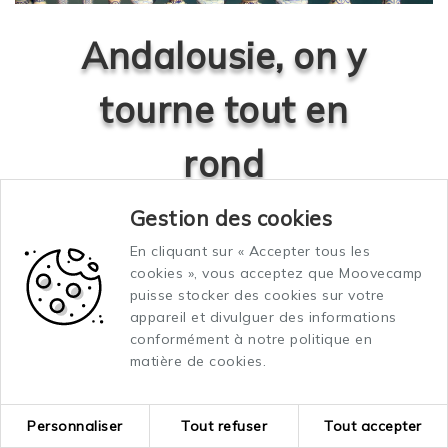
Andalousie, on y
tourne tout en
rond
Gestion des cookies
Qui dit Andalousie dit routes, ou plutôt
En cliquant sur « Accepter tous les
circuits. Et en premier, la mythique Route
cookies », vous acceptez que Moovecamp
de la Reconquista qui, en rond, mène de
puisse stocker des cookies sur votre
joyaux en joyaux, de palais en cathédrales,
appareil et divulguer des informations
d'oliveraies en déserts, d'histoires en
conformément à notre politique en
mythes, de montagnes en plages, de
matière de cookies.
sangria en cojones...bref de Séville à
Cordoue en passant dans le sens inverse
Personnaliser
Tout refuser
Tout accepter
d'une montre par Cadiz, Malaga, Almeria et